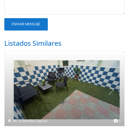
Listados Similares
all
,
Granada Capital
1