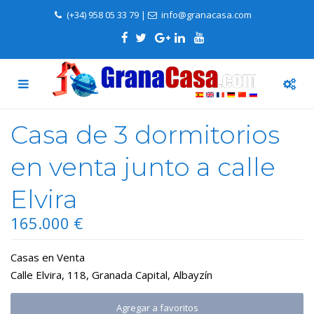
(+34) 958 05 33 79
|
info@granacasa.com
Casa de 3 dormitorios
en venta junto a calle
Elvira
165.000 €
Casas
en
Venta
Calle Elvira, 118,
Granada Capital
,
Albayzín
Agregar a favoritos