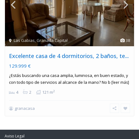
Las Gabias
,
Granada Capital
38
Excelente casa de 4 dormitorios, 2 baños, te...
129.999 €
¿Estás buscando una casa amplia, luminosa, en buen estado, y
con todo tipo de servicios al alcance de la mano? No b
[leer más]
2
4
2
121 m
granacasa
Aviso Legal