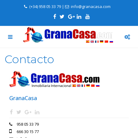
(+34) 958 05 33 79
|
info@granacasa.com
Contacto
GranaCasa
958 05 33 79
666 30 15 77