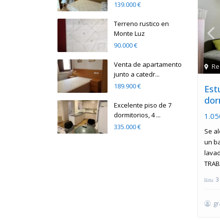
139.000 €
Terreno rustico en
Monte Luz
90.000 €
Venta de apartamento
Re
junto a catedr...
189.900 €
Est
dor
Excelente piso de 7
dormitorios, 4 ...
1.05
335.000 €
Se al
un b
lava
TRAB
3
g