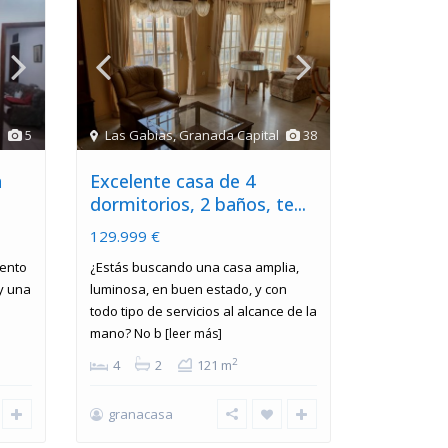
5
Las Gabias
,
Granada Capital
38
n
Excelente casa de 4
dormitorios, 2 baños, te...
129.999 €
mento
¿Estás buscando una casa amplia,
 y una
luminosa, en buen estado, y con
todo tipo de servicios al alcance de la
mano? No b
[leer más]
2
4
2
121 m
granacasa