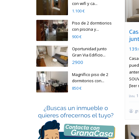
con wifi y ca...
1.100 €
Piso de 2 dormtiorios
con piscina y...
Cas
900 €
jun
139.
Oportunidad junto
Gran Via Edificio...
Casa 
2900
pued
ante
Magnífico piso de 2
SOUV
dormitorios con...
[leer
850 €
1
g