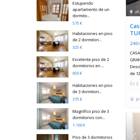
Estupendo
apartamento de un
all
dormito...
575 €
Cas
TUR
Habitaciones en piso
de 2 dormitori...
240.
325 €
CASA
Excelente piso de 2
GRAN
dormitorios en ...
Desc
650 €
de 12
2
Habitaciones en piso
de 3 dormitori...
g
375 €
Magnífico piso de 3
dormitorios con...
1.100 €
Piso de 3 dormitorios