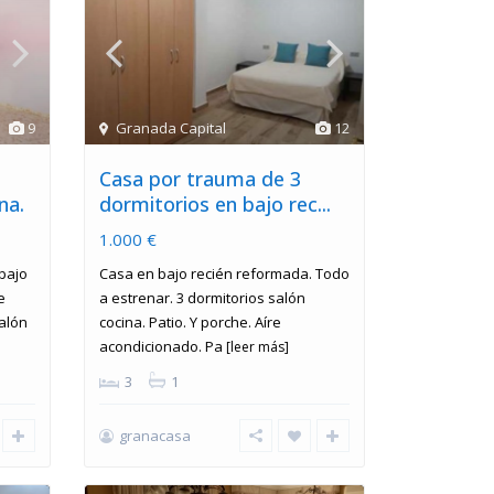
9
Granada Capital
12
Casa por trauma de 3
na.
dormitorios en bajo rec...
1.000 €
bajo
Casa en bajo recién reformada. Todo
e
a estrenar. 3 dormitorios salón
Salón
cocina. Patio. Y porche. Aíre
acondicionado. Pa
[leer más]
3
1
granacasa