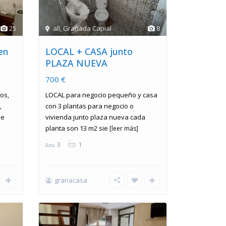
25
all
,
Granada Capial
8
en
LOCAL + CASA junto
PLAZA NUEVA
700 €
os,
LOCAL para negocio pequeño y casa
,
con 3 plantas para negocio o
se
vivienda junto plaza nueva cada
planta son 13 m2 sie
[leer más]
3
1
granacasa