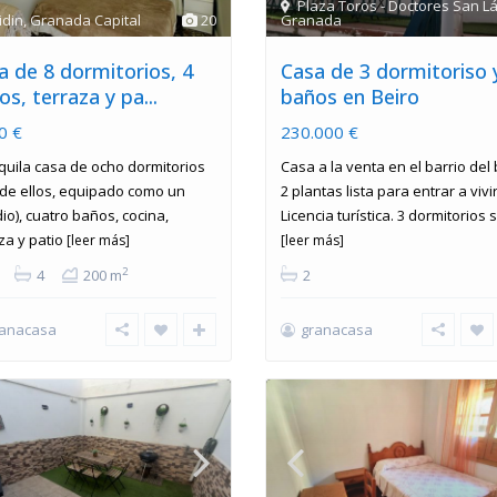
Plaza Toros - Doctores San L
idin
,
Granada Capital
20
Granada
a de 8 dormitorios, 4
Casa de 3 dormitoriso 
s, terraza y pa...
baños en Beiro
0 €
230.000 €
quila casa de ocho dormitorios
Casa a la venta en el barrio del 
 de ellos, equipado como un
2 plantas lista para entrar a vivir
io), cuatro baños, cocina,
Licencia turística. 3 dormitorios 
za y patio
[leer más]
[leer más]
2
4
200 m
2
ranacasa
granacasa