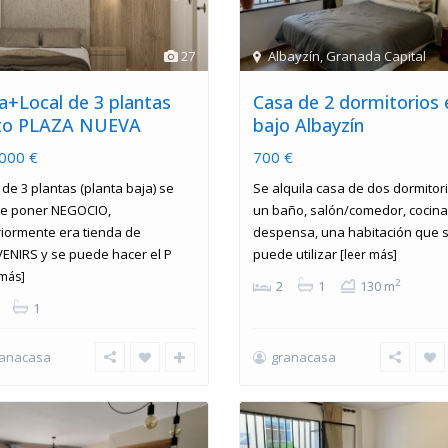
27
Albayzín
,
Granada Capital
a+Local de 3 plantas
Casa de 2 dormitorios 
to PLAZA NUEVA
bajo Albayzín
000 €
700 €
de 3 plantas (planta baja) se
Se alquila casa de dos dormitori
e poner NEGOCIO,
un baño, salón/comedor, cocina
riormente era tienda de
despensa, una habitación que 
ENIRS y se puede hacer el P
puede utilizar
[leer más]
 más]
2
2
1
130 m
1
ranacasa
granacasa