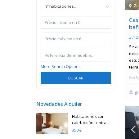
Za
nº habitaciones...
Cas
baño
3.10
Se al
(uno
estud
More Search Options
terra
8
BUSCAR
g
Novedades Alquiler
Habitaciones con
calefacción centra...
350 €