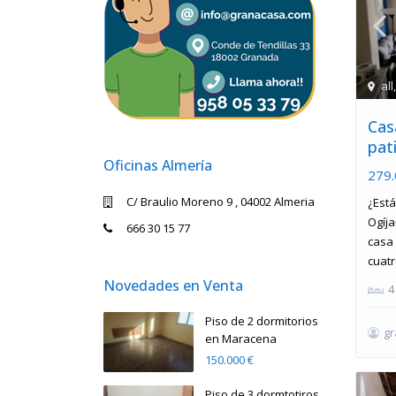
all
Cas
pati
Oficinas Almería
279.
C/ Braulio Moreno 9 , 04002 Almeria
¿Est
Ogíja
666 30 15 77
casa 
cuatr
Novedades en Venta
4
Piso de 2 dormitorios
g
en Maracena
150.000 €
Piso de 3 dormtotiros