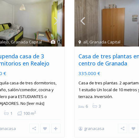
alejo
,
Granada Capital
12
all
,
Granada Capital
upenda casa de 3
Casa de tres plantas e
mitorios en Realejo
centro de Granada
0 €
335.000 €
quila casa de tres dormitorios,
Casa de tres plantas. 2 aparta
año, salón/comedor, cocina y
1 estudio Un local de 10 metros
dero para ESTUDIANTES o
terraza. Inversión.
AJADORES. No
[leer más]
6
3
2
1
100 m
ranacasa
granacasa