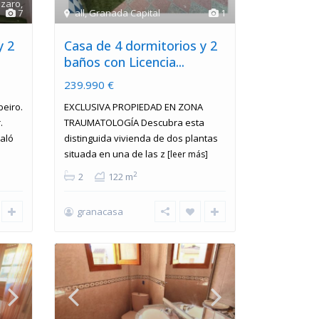
ázaro
,
7
all
,
Granada Capital
1
y 2
Casa de 4 dormitorios y 2
baños con Licencia...
239.990 €
beiro.
EXCLUSIVA PROPIEDAD EN ZONA
.
TRAUMATOLOGÍA Descubra esta
saló
distinguida vivienda de dos plantas
situada en una de las z
[leer más]
2
2
122 m
granacasa