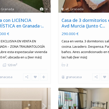
,
Granada
14
all
,
Granada
a con LICENCIA
Casa de 3 dormitorios 
ÍSTICA en Granada ̵...
Avd Murcia (Junto C...
000 €
290.000 €
 EXCLUSIVA EN VENTA EN
Casa en venta. 3 dormitorios sa
ADA – ZONA TRAUMATOLOGÍA
cocina. Lavadero. Despensa. Pat
ubre esta espectacular vivienda
baños. Aires acondicionado en 
0 m², ubicada en u
las hab
[leer más]
[leer más]
2
120 m
2
ranacasa
granacasa