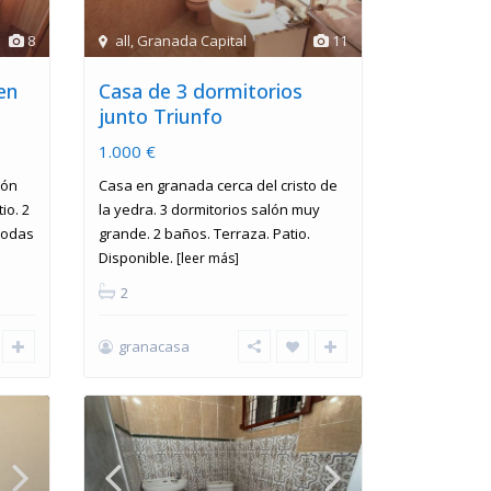
8
all
,
Granada Capital
11
en
Casa de 3 dormitorios
junto Triunfo
1.000 €
lón
Casa en granada cerca del cristo de
io. 2
la yedra. 3 dormitorios salón muy
todas
grande. 2 baños. Terraza. Patio.
Disponible.
[leer más]
2
granacasa