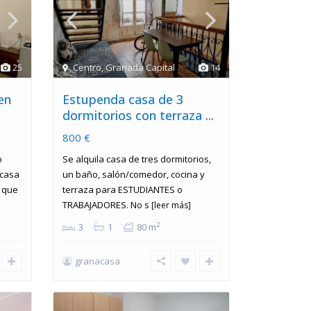
25
Centro
,
Granada Capital
14
en
Estupenda casa de 3
dormitorios con terraza ...
800 €
o
Se alquila casa de tres dormitorios,
 casa
un baño, salón/comedor, cocina y
a que
terraza para ESTUDIANTES o
TRABAJADORES. No s
[leer más]
2
3
1
80 m
granacasa