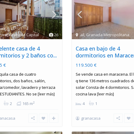
ntro
,
Granada Capital
26
all
,
Granada Metropolitana
elente casa de 4
Casa en bajo de 4
mitorios y 2 baños co...
dormitorios en Marace
5 €
119.500 €
quila casa de cuatro
Se vende casa en maracena. El 
torios, dos baños, salón,
q tiene 136 metros cuadrados d
a/comedor, lavadero y terraza
solar Consta de 4 dormitorios. 
 ESTUDIANTES. No se
cocina lava
[leer más]
[leer más]
2
2
165 m
4
1
ranacasa
granacasa