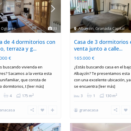
,
Ogíjares
33
Albayzín
,
Granada Capital
a de 4 dormitorios con
Casa de 3 dormitorios 
o, terraza y g...
venta junto a calle...
000 €
165.000 €
ás buscando vivienda en
¿Estás buscando casa en el baj
res? Sacamos a la venta esta
Albayzín? Te presentamos esta
unifamiliar, que consta de
con una excelente ubicación, y
o dormitorios, t
se encuentra
[leer más]
[leer más]
2
2
4
175 m
3
1
130 m
ranacasa
granacasa