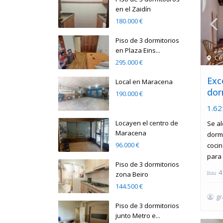
en el Zaidín
180.000 €
Piso de 3 dormitorios
en Plaza Eins...
Ce
295.000 €
Exc
Local en Maracena
dor
190.000 €
1.62
Locayen el centro de
Se al
Maracena
dormi
96.000 €
cocin
para
Piso de 3 dormitorios
4
zona Beiro
144.500 €
g
Piso de 3 dormitorios
junto Metro e...