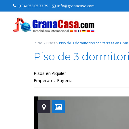
(+34) 958 05 33 79
|
info@granacasa.com
Inicio
Pisos
Piso de 3 dormitorios con terraza en Gran
Piso de 3 dormitor
Pisos
en
Alquiler
Emperatriz Eugenia