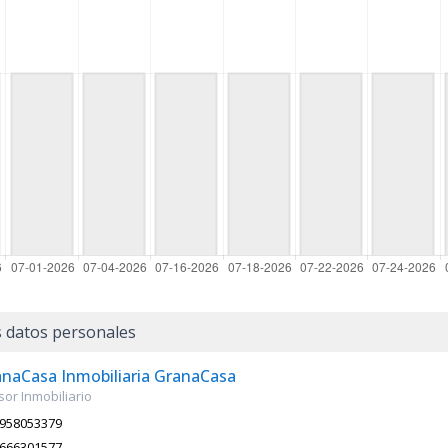
 datos personales
naCasa Inmobiliaria GranaCasa
or Inmobiliario
958053379
666301577