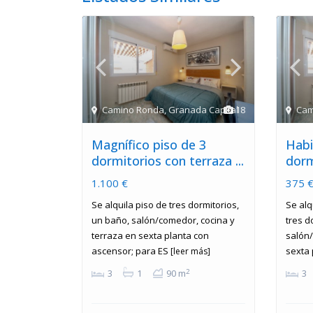
Camino Ronda
,
Granada Capital
18
Cam
Magnífico piso de 3
Habi
dormitorios con terraza ...
dorm
1.100 €
375 
Se alquila piso de tres dormitorios,
Se alq
un baño, salón/comedor, cocina y
tres d
terraza en sexta planta con
salón/
ascensor; para ES
sexta 
[leer más]
2
3
1
90 m
3