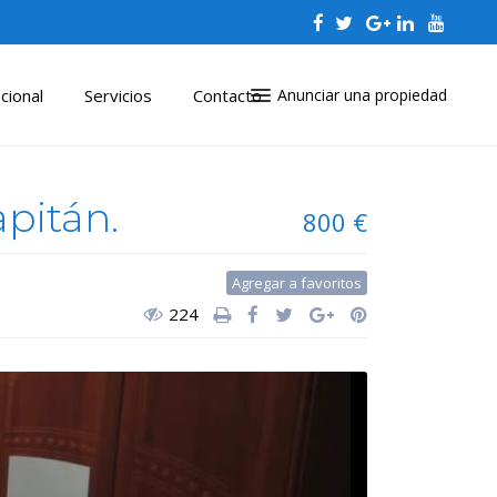
cional
Servicios
Contacto
Anunciar una propiedad
apitán.
800 €
Agregar a favoritos
224