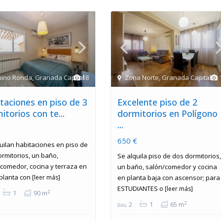
ino Ronda
,
Granada Capital
18
Zona Norte
,
Granada Capital
taciones en piso de 3
Excelente piso de 2
itorios con te...
dormitorios en Polígono
...
€
650 €
uilan habitaciones en piso de
ormitorios, un baño,
Se alquila piso de dos dormitorios,
comedor, cocina y terraza en
un baño, salón/comedor y cocina
planta con
[leer más]
en planta baja con ascensor; para
ESTUDIANTES o
[leer más]
2
1
90 m
2
2
1
65 m