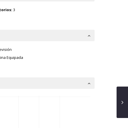
orios:
3
evisión
ina Equipada