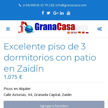
(+34) 958 05 33 79
|
info@granacasa.com
Excelente piso de 3
dormitorios con patio
en Zaidín
1.075 €
Pisos
en
Alquiler
Calle Asturias, 44,
Granada Capital
,
Zaidin
Agregar a favoritos