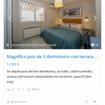
Camino Ronda
,
Granada Capital
18
Magnífico piso de 3 dormitorios con terraza ...
1.100 €
Se alquila piso de tres dormitorios, un baño, salón/comedor,
cocina y terraza en sexta planta con ascensor; para ES
[leer
más]
2
3
1
90 m
granacasa