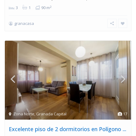
2
3
1
90 m
granacasa
Zona Norte
,
Granada Capital
17
Excelente piso de 2 dormitorios en Polígono ...