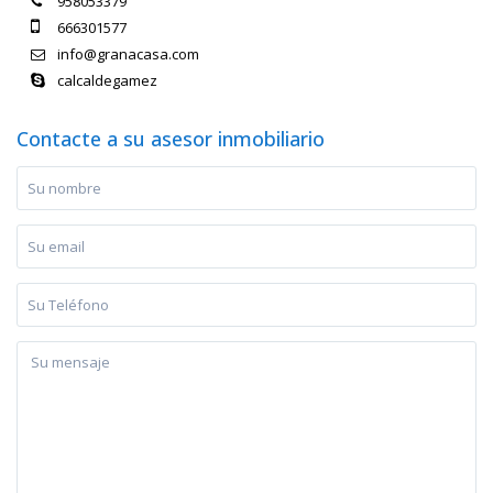
958053379
666301577
info@granacasa.com
calcaldegamez
Contacte a su asesor inmobiliario