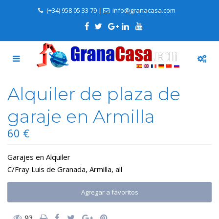
(+34) 958 05 33 79
|
info@granacasa.com
Alquiler de plaza de
garaje en Armilla
60 €
Garajes
en
Alquiler
C/Fray Luis de Granada,
Armilla
,
all
Agregar a favoritos
93