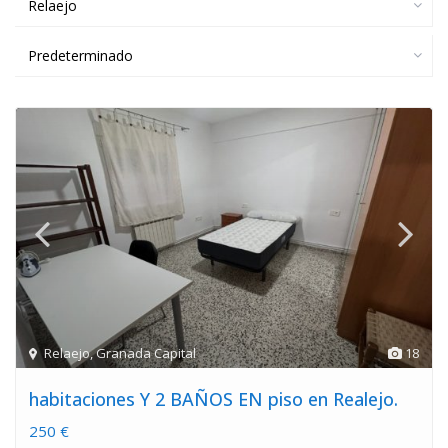
Relaejo
Predeterminado
Relaejo
,
Granada Capital
18
habitaciones Y 2 BAÑOS EN piso en Realejo.
250 €